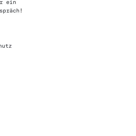
r ein
spräch!
hutz