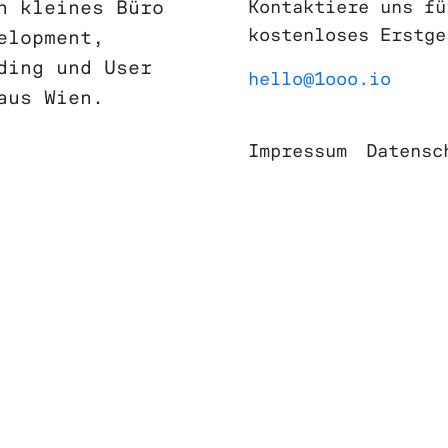
Kontaktiere uns fü
n kleines Büro
kostenloses Erstge
elopment,
ding und User
hello@1ooo.io
aus Wien.
Impressum
Datensc